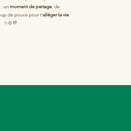
 : un
moment de partage
, de
coup de pouce pour t’
alléger la vie
.
✨🍲💛